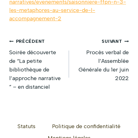
narratives/evenements/saisonniere-ffpn-n-3-
les-metaphores-au-service-de-l-
accompagnement-2
Navigation
PRÉCÉDENT
SUIVANT
de
Soirée découverte
Procès verbal de
de “La petite
l’Assemblée
l’article
bibliothèque de
Générale du 1er juin
l’approche narrative
2022
” – en distanciel
Statuts
Politique de confidentialité
Mentions légales