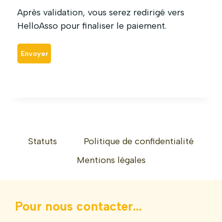
f
i
Après validation, vous serez redirigé vers
a
o
HelloAsso pour finaliser le paiement.
i
n
r
e
e
s
u
t
n
r
d
e
o
q
n
u
à
i
l
s
Statuts
Politique de confidentialité
a
e
Mentions légales
F
u
F
n
P
i
N
q
Pour nous contacter...
e
u