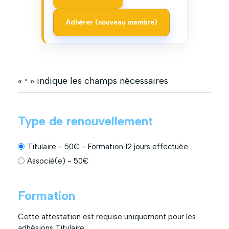
Adhérer (nouveau membre)
«
» indique les champs nécessaires
*
T
Type de renouvellement
y
p
e
Titulaire - 50€ - Formation 12 jours effectuée
d
Associé(e) - 50€
e
F
r
Formation
o
e
r
n
Cette attestation est requise uniquement pour les
m
o
adhésions Titulaire.