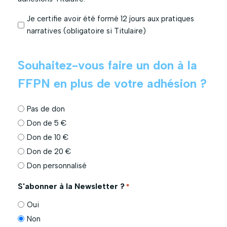
a
u
t
v
Je certifie avoir été formé 12 jours aux pratiques
i
e
narratives (obligatoire si Titulaire)
o
l
S
n
l
Souhaitez-vous faire un don à la
o
C
e
u
e
FFPN en plus de votre adhésion ?
m
h
t
e
a
t
n
Pas de don
i
e
t
Don de 5 €
t
a
*
Don de 10 €
e
t
Don de 20 €
z
t
-
Don personnalisé
e
v
s
S'abonner à la Newsletter ?
*
o
t
u
Oui
a
s
t
Non