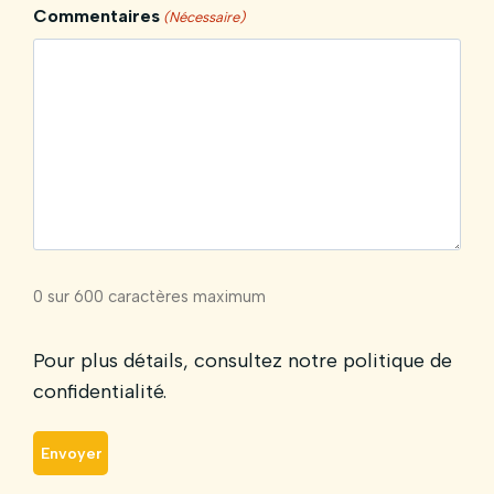
o
o
Commentaires
(Nécessaire)
n
n
?
s
T
i
t
u
l
a
i
r
0 sur 600 caractères maximum
e
.
Pour plus détails, consultez notre politique de
*
confidentialité.